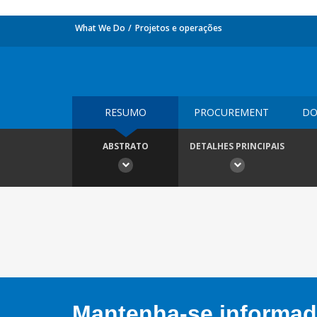
What We Do
Projetos e operações
RESUMO
PROCUREMENT
DO
ABSTRATO
DETALHES PRINCIPAIS
Mantenha-se informado