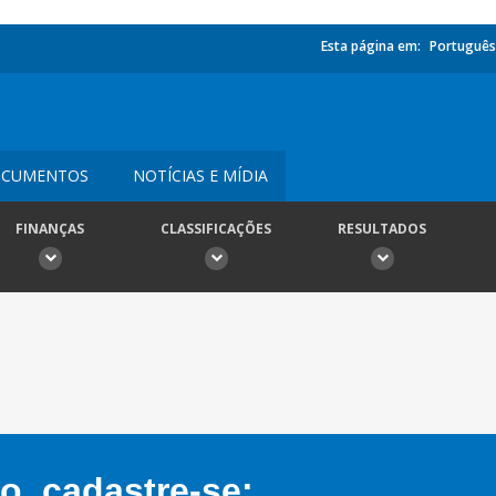
Esta página em:
Português
CUMENTOS
NOTÍCIAS E MÍDIA
FINANÇAS
CLASSIFICAÇÕES
RESULTADOS
, cadastre-se: