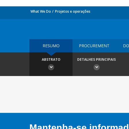
What We Do
Projetos e operações
RESUMO
PROCUREMENT
DO
ABSTRATO
DETALHES PRINCIPAIS
Mantenha-se informado