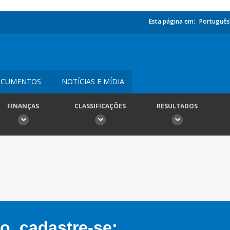
Esta página em:
Português
CUMENTOS
NOTÍCIAS E MÍDIA
FINANÇAS
CLASSIFICAÇÕES
RESULTADOS
, cadastre-se: