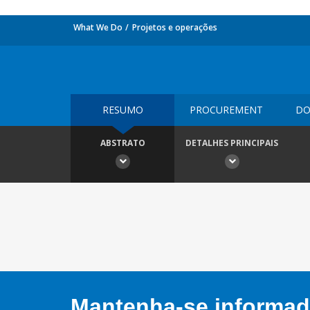
What We Do
Projetos e operações
RESUMO
PROCUREMENT
DO
ABSTRATO
DETALHES PRINCIPAIS
Mantenha-se informado