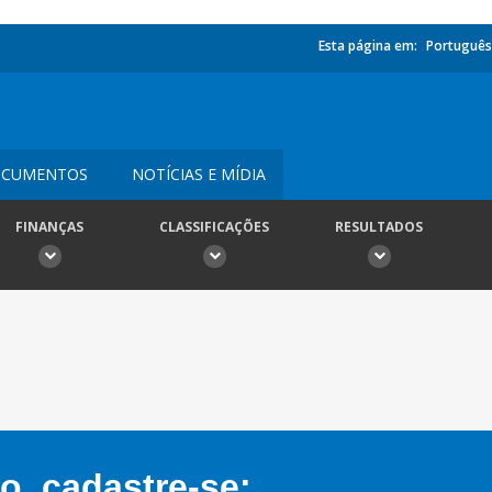
Esta página em:
Português
CUMENTOS
NOTÍCIAS E MÍDIA
FINANÇAS
CLASSIFICAÇÕES
RESULTADOS
, cadastre-se: