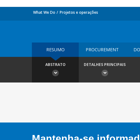
What We Do
Projetos e operações
RESUMO
PROCUREMENT
DO
ABSTRATO
DETALHES PRINCIPAIS
Mantenha-se informado