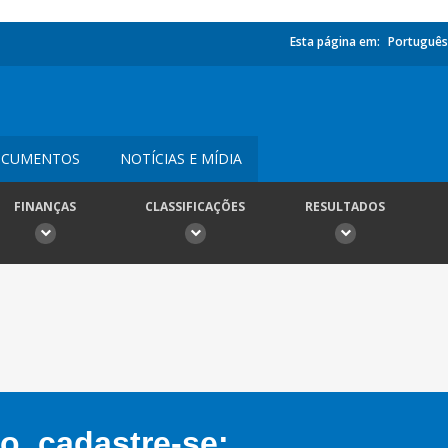
Esta página em:
Português
CUMENTOS
NOTÍCIAS E MÍDIA
FINANÇAS
CLASSIFICAÇÕES
RESULTADOS
, cadastre-se: