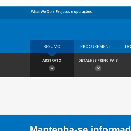
What We Do
Projetos e operações
RESUMO
PROCUREMENT
DO
ABSTRATO
DETALHES PRINCIPAIS
Mantenha-se informado