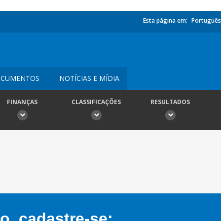
Esta página em:
Português
CUMENTOS
NOTÍCIAS E MÍDIA
FINANÇAS
CLASSIFICAÇÕES
RESULTADOS
, cadastre-se: