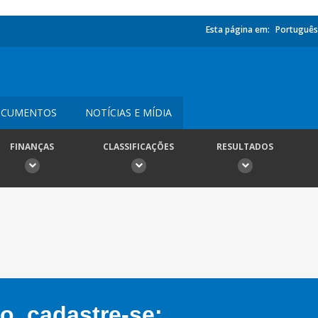
Esta página em:
Português
CUMENTOS
NOTÍCIAS E MÍDIA
FINANÇAS
CLASSIFICAÇÕES
RESULTADOS
, cadastre-se: