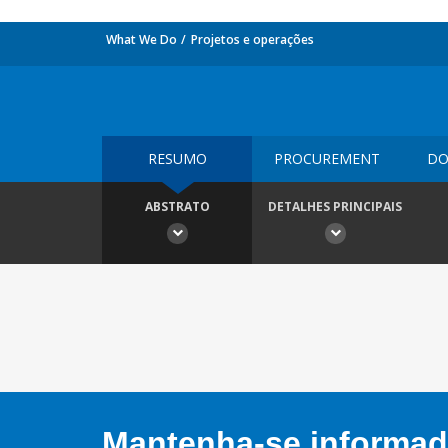
What We Do
Projetos e operações
RESUMO
PROCUREMENT
DO
ABSTRATO
DETALHES PRINCIPAIS
Mantenha-se informado