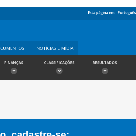
Esta página em:
Português
CUMENTOS
NOTÍCIAS E MÍDIA
FINANÇAS
CLASSIFICAÇÕES
RESULTADOS
, cadastre-se: