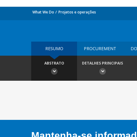
What We Do
Projetos e operações
RESUMO
PROCUREMENT
DO
ABSTRATO
DETALHES PRINCIPAIS
Mantenha-se informado