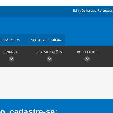
Esta página em:
Português
CUMENTOS
NOTÍCIAS E MÍDIA
FINANÇAS
CLASSIFICAÇÕES
RESULTADOS
, cadastre-se: