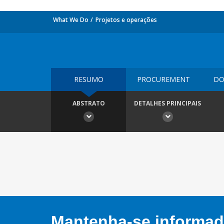
What We Do
Projetos e operações
RESUMO
PROCUREMENT
DO
ABSTRATO
DETALHES PRINCIPAIS
Mantenha-se informado