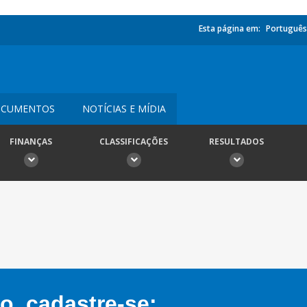
Esta página em:
Português
CUMENTOS
NOTÍCIAS E MÍDIA
FINANÇAS
CLASSIFICAÇÕES
RESULTADOS
, cadastre-se: