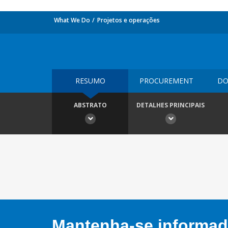
What We Do
Projetos e operações
RESUMO
PROCUREMENT
DO
ABSTRATO
DETALHES PRINCIPAIS
Mantenha-se informado