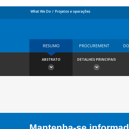
What We Do
Projetos e operações
RESUMO
PROCUREMENT
DO
ABSTRATO
DETALHES PRINCIPAIS
Mantenha-se informado