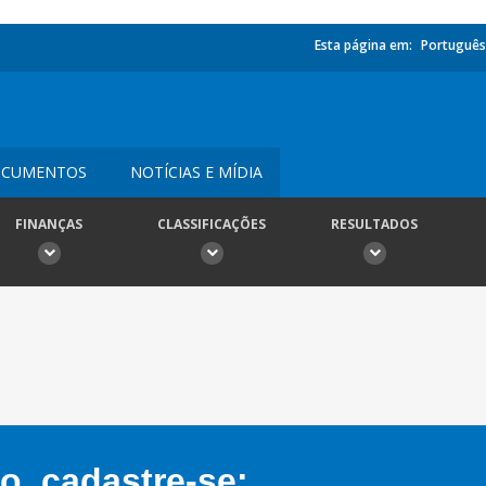
Esta página em:
Português
CUMENTOS
NOTÍCIAS E MÍDIA
FINANÇAS
CLASSIFICAÇÕES
RESULTADOS
, cadastre-se: