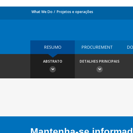
What We Do
Projetos e operações
RESUMO
PROCUREMENT
DO
ABSTRATO
DETALHES PRINCIPAIS
Mantenha-se informado