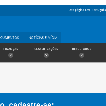
Esta página em:
Português
CUMENTOS
NOTÍCIAS E MÍDIA
FINANÇAS
CLASSIFICAÇÕES
RESULTADOS
, cadastre-se: