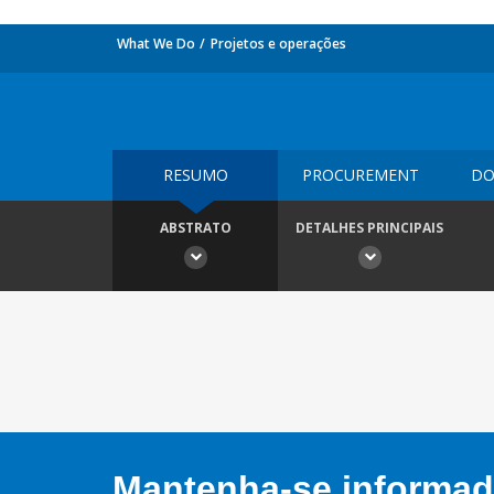
What We Do
Projetos e operações
RESUMO
PROCUREMENT
DO
ABSTRATO
DETALHES PRINCIPAIS
Mantenha-se informado