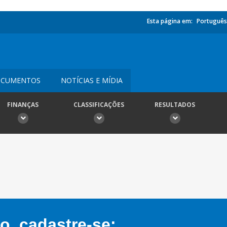
Esta página em:
Português
CUMENTOS
NOTÍCIAS E MÍDIA
FINANÇAS
CLASSIFICAÇÕES
RESULTADOS
, cadastre-se: