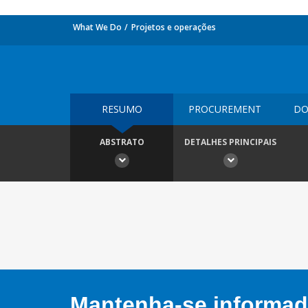
What We Do
Projetos e operações
RESUMO
PROCUREMENT
DO
ABSTRATO
DETALHES PRINCIPAIS
Mantenha-se informado