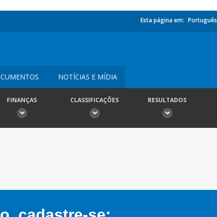
Esta página em:
Português
CUMENTOS
NOTÍCIAS E MÍDIA
FINANÇAS
CLASSIFICAÇÕES
RESULTADOS
, cadastre-se: