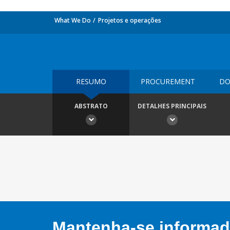
What We Do
Projetos e operações
RESUMO
PROCUREMENT
DO
ABSTRATO
DETALHES PRINCIPAIS
Mantenha-se informado