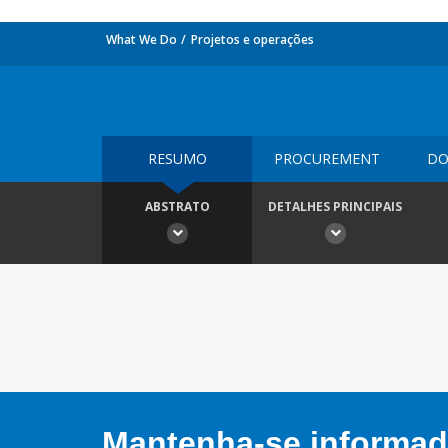
What We Do
Projetos e operações
RESUMO
PROCUREMENT
DO
ABSTRATO
DETALHES PRINCIPAIS
Mantenha-se informado