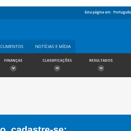
Esta página em:
Português
CUMENTOS
NOTÍCIAS E MÍDIA
FINANÇAS
CLASSIFICAÇÕES
RESULTADOS
, cadastre-se: