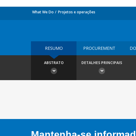
What We Do
Projetos e operações
RESUMO
PROCUREMENT
DO
ABSTRATO
DETALHES PRINCIPAIS
Mantenha-se informado