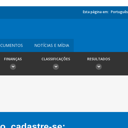
Esta página em:
Português
CUMENTOS
NOTÍCIAS E MÍDIA
FINANÇAS
CLASSIFICAÇÕES
RESULTADOS
, cadastre-se: