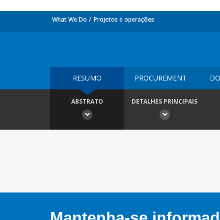
What We Do
Projetos e operações
RESUMO
PROCUREMENT
DO
ABSTRATO
DETALHES PRINCIPAIS
Mantenha-se informado