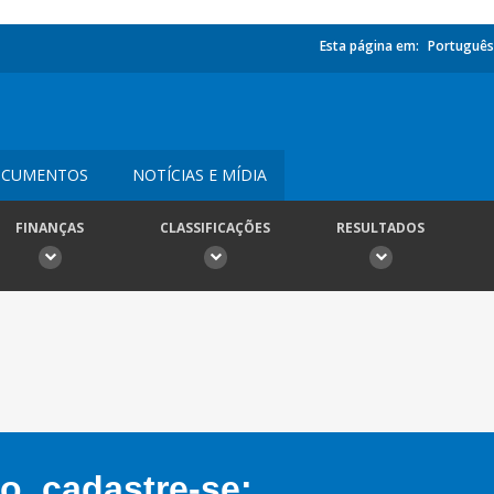
Esta página em:
Português
CUMENTOS
NOTÍCIAS E MÍDIA
FINANÇAS
CLASSIFICAÇÕES
RESULTADOS
, cadastre-se: