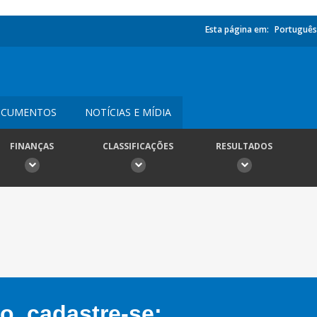
Esta página em:
Português
CUMENTOS
NOTÍCIAS E MÍDIA
FINANÇAS
CLASSIFICAÇÕES
RESULTADOS
, cadastre-se: