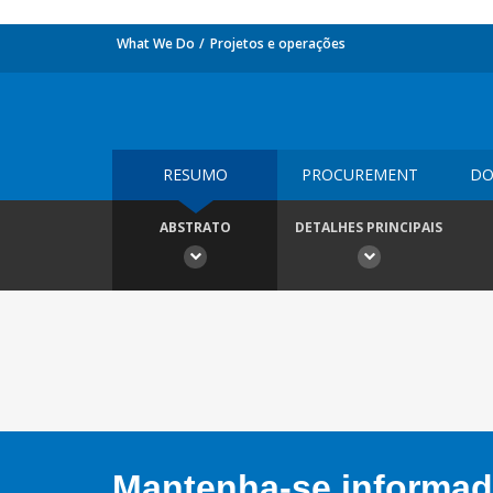
What We Do
Projetos e operações
RESUMO
PROCUREMENT
DO
ABSTRATO
DETALHES PRINCIPAIS
Mantenha-se informado