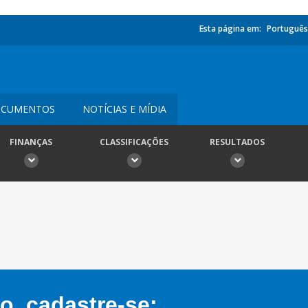
Esta página em:
Português
CUMENTOS
NOTÍCIAS E MÍDIA
FINANÇAS
CLASSIFICAÇÕES
RESULTADOS
, cadastre-se: