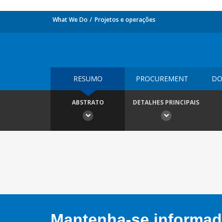
What We Do
Projetos e operações
RESUMO
PROCUREMENT
DO
ABSTRATO
DETALHES PRINCIPAIS
Mantenha-se informado