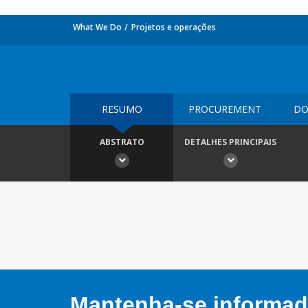
What We Do
Projetos e operações
RESUMO
PROCUREMENT
DO
ABSTRATO
DETALHES PRINCIPAIS
Mantenha-se informado