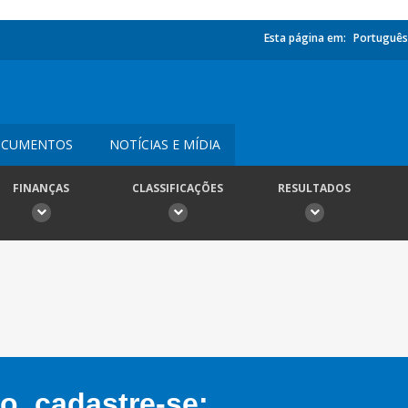
Esta página em:
Português
CUMENTOS
NOTÍCIAS E MÍDIA
FINANÇAS
CLASSIFICAÇÕES
RESULTADOS
, cadastre-se: