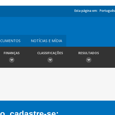
Esta página em:
Português
CUMENTOS
NOTÍCIAS E MÍDIA
FINANÇAS
CLASSIFICAÇÕES
RESULTADOS
, cadastre-se: