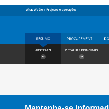
What We Do
Projetos e operações
RESUMO
PROCUREMENT
DO
ABSTRATO
DETALHES PRINCIPAIS
Mantenha-se informado