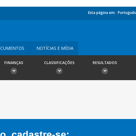
Esta página em:
Português
CUMENTOS
NOTÍCIAS E MÍDIA
FINANÇAS
CLASSIFICAÇÕES
RESULTADOS
, cadastre-se: