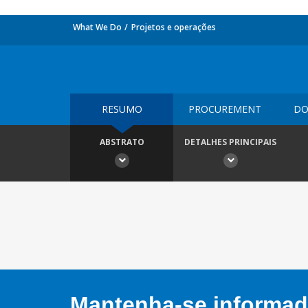
What We Do
Projetos e operações
RESUMO
PROCUREMENT
DO
ABSTRATO
DETALHES PRINCIPAIS
Mantenha-se informado