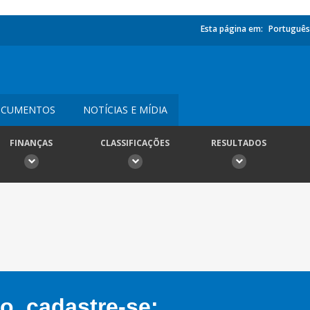
Esta página em:
Português
CUMENTOS
NOTÍCIAS E MÍDIA
FINANÇAS
CLASSIFICAÇÕES
RESULTADOS
, cadastre-se: