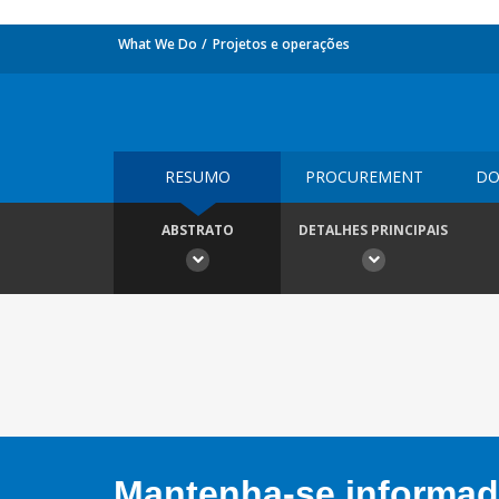
What We Do
Projetos e operações
RESUMO
PROCUREMENT
DO
ABSTRATO
DETALHES PRINCIPAIS
Mantenha-se informado