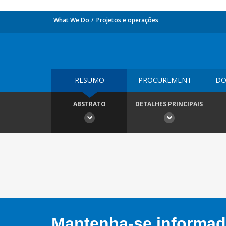
What We Do
Projetos e operações
RESUMO
PROCUREMENT
DO
ABSTRATO
DETALHES PRINCIPAIS
Mantenha-se informado