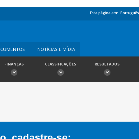
Esta página em:
Português
CUMENTOS
NOTÍCIAS E MÍDIA
FINANÇAS
CLASSIFICAÇÕES
RESULTADOS
, cadastre-se: