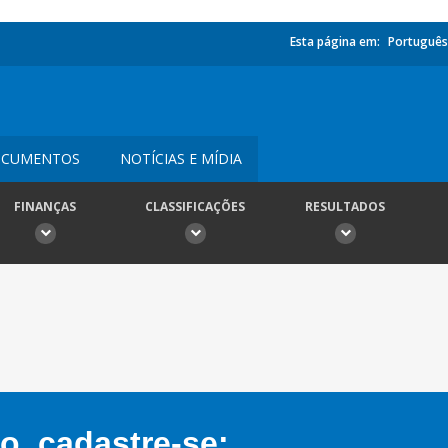
Esta página em:
Português
CUMENTOS
NOTÍCIAS E MÍDIA
FINANÇAS
CLASSIFICAÇÕES
RESULTADOS
, cadastre-se: