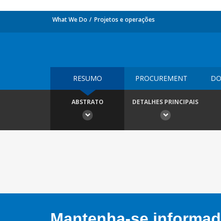
What We Do
Projetos e operações
RESUMO
PROCUREMENT
DO
ABSTRATO
DETALHES PRINCIPAIS
Mantenha-se informado