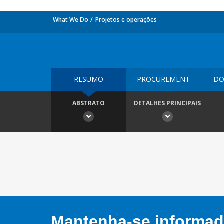
What We Do
Projetos e operações
RESUMO
PROCUREMENT
DO
ABSTRATO
DETALHES PRINCIPAIS
Mantenha-se informado