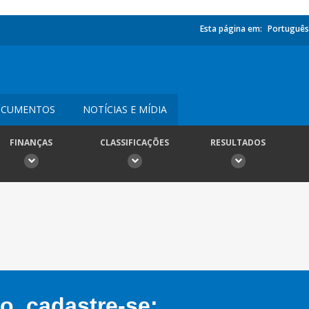
Esta página em:
Português
CUMENTOS
NOTÍCIAS E MÍDIA
FINANÇAS
CLASSIFICAÇÕES
RESULTADOS
, cadastre-se: