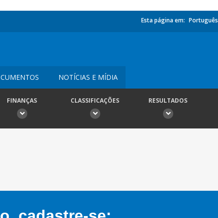
Esta página em:
Português
CUMENTOS
NOTÍCIAS E MÍDIA
FINANÇAS
CLASSIFICAÇÕES
RESULTADOS
, cadastre-se: