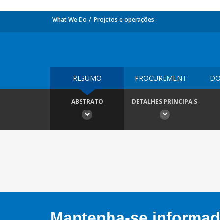
What We Do
Projetos e operações
RESUMO
PROCUREMENT
DO
ABSTRATO
DETALHES PRINCIPAIS
Mantenha-se informado