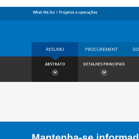
What We Do
Projetos e operações
RESUMO
PROCUREMENT
DO
ABSTRATO
DETALHES PRINCIPAIS
Mantenha-se informado