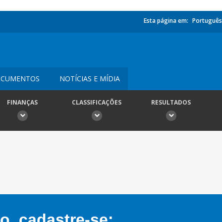
Esta página em:
Português
CUMENTOS
NOTÍCIAS E MÍDIA
FINANÇAS
CLASSIFICAÇÕES
RESULTADOS
, cadastre-se: