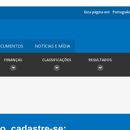
Esta página em:
Português
CUMENTOS
NOTÍCIAS E MÍDIA
FINANÇAS
CLASSIFICAÇÕES
RESULTADOS
, cadastre-se: