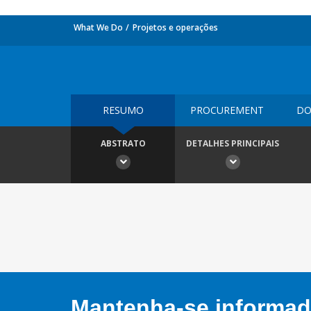
What We Do
Projetos e operações
RESUMO
PROCUREMENT
DO
ABSTRATO
DETALHES PRINCIPAIS
Mantenha-se informado