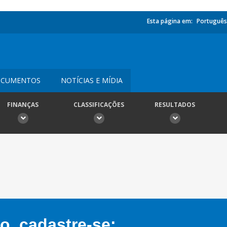
Esta página em:
Português
CUMENTOS
NOTÍCIAS E MÍDIA
FINANÇAS
CLASSIFICAÇÕES
RESULTADOS
, cadastre-se: