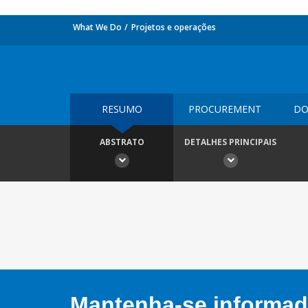
What We Do
Projetos e operações
RESUMO
PROCUREMENT
DO
ABSTRATO
DETALHES PRINCIPAIS
Mantenha-se informado