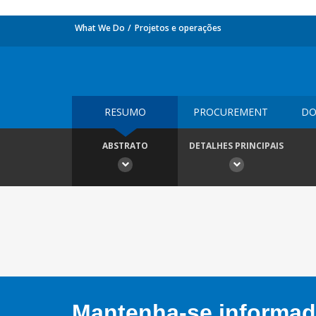
What We Do
Projetos e operações
RESUMO
PROCUREMENT
DO
ABSTRATO
DETALHES PRINCIPAIS
Mantenha-se informado