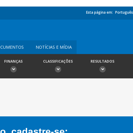
Esta página em:
Português
CUMENTOS
NOTÍCIAS E MÍDIA
FINANÇAS
CLASSIFICAÇÕES
RESULTADOS
, cadastre-se: