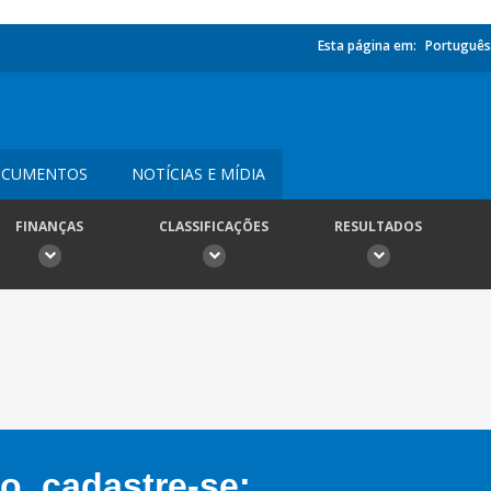
Esta página em:
Português
CUMENTOS
NOTÍCIAS E MÍDIA
FINANÇAS
CLASSIFICAÇÕES
RESULTADOS
, cadastre-se: