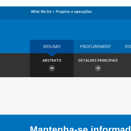
What We Do
Projetos e operações
RESUMO
PROCUREMENT
DO
ABSTRATO
DETALHES PRINCIPAIS
Mantenha-se informado