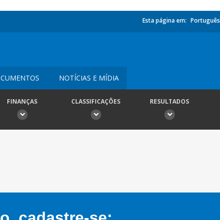
Esta página em:
Português
CUMENTOS
NOTÍCIAS E MÍDIA
FINANÇAS
CLASSIFICAÇÕES
RESULTADOS
, cadastre-se: