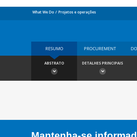
What We Do
Projetos e operações
RESUMO
PROCUREMENT
DO
ABSTRATO
DETALHES PRINCIPAIS
Mantenha-se informado