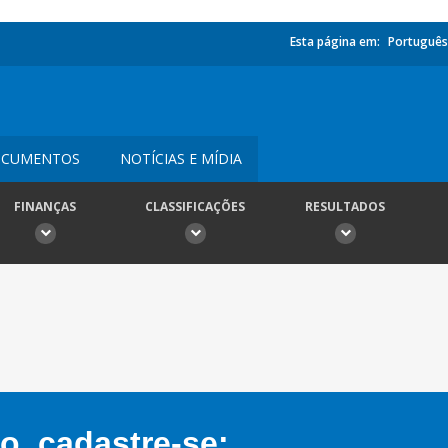
Esta página em:
Português
CUMENTOS
NOTÍCIAS E MÍDIA
FINANÇAS
CLASSIFICAÇÕES
RESULTADOS
, cadastre-se: