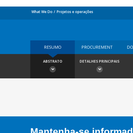
What We Do
Projetos e operações
RESUMO
PROCUREMENT
DO
ABSTRATO
DETALHES PRINCIPAIS
Mantenha-se informado