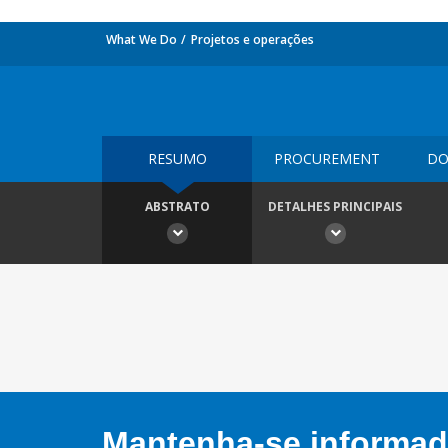
What We Do
Projetos e operações
RESUMO
PROCUREMENT
DO
ABSTRATO
DETALHES PRINCIPAIS
Mantenha-se informado