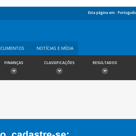
Esta página em:
Português
CUMENTOS
NOTÍCIAS E MÍDIA
FINANÇAS
CLASSIFICAÇÕES
RESULTADOS
, cadastre-se: