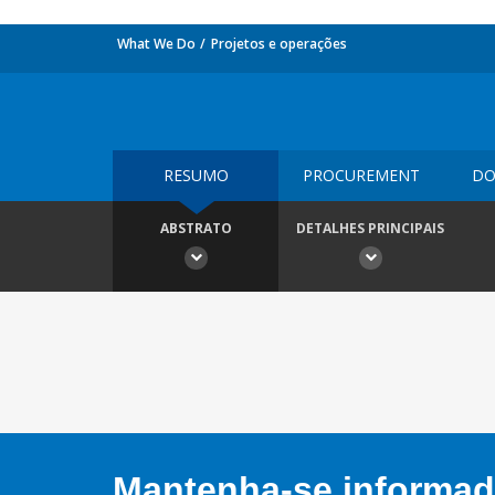
What We Do
Projetos e operações
RESUMO
PROCUREMENT
DO
ABSTRATO
DETALHES PRINCIPAIS
Mantenha-se informado