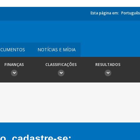
Esta página em:
Português
CUMENTOS
NOTÍCIAS E MÍDIA
FINANÇAS
CLASSIFICAÇÕES
RESULTADOS
, cadastre-se: