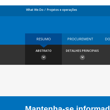
What We Do
Projetos e operações
RESUMO
PROCUREMENT
DO
ABSTRATO
DETALHES PRINCIPAIS
Mantenha-se informado