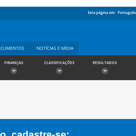
Esta página em:
Português
CUMENTOS
NOTÍCIAS E MÍDIA
FINANÇAS
CLASSIFICAÇÕES
RESULTADOS
, cadastre-se: