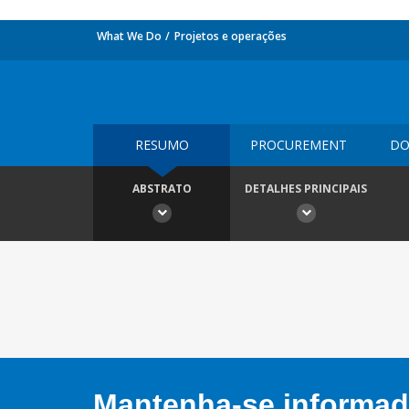
What We Do
Projetos e operações
RESUMO
PROCUREMENT
DO
ABSTRATO
DETALHES PRINCIPAIS
Mantenha-se informado