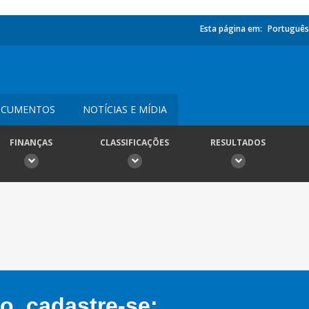
Esta página em:
Português
CUMENTOS
NOTÍCIAS E MÍDIA
FINANÇAS
CLASSIFICAÇÕES
RESULTADOS
, cadastre-se: