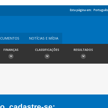
Esta página em:
Português
CUMENTOS
NOTÍCIAS E MÍDIA
FINANÇAS
CLASSIFICAÇÕES
RESULTADOS
, cadastre-se: