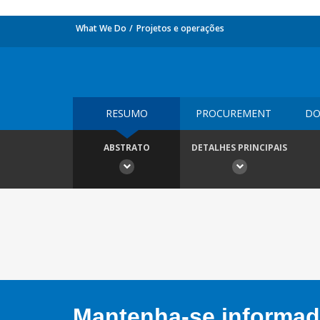
What We Do
Projetos e operações
RESUMO
PROCUREMENT
DO
ABSTRATO
DETALHES PRINCIPAIS
Mantenha-se informado