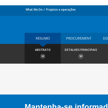
What We Do
Projetos e operações
RESUMO
PROCUREMENT
DO
ABSTRATO
DETALHES PRINCIPAIS
Mantenha-se informado