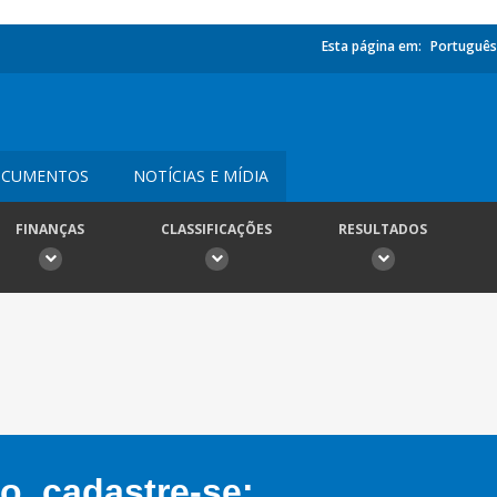
Esta página em:
Português
CUMENTOS
NOTÍCIAS E MÍDIA
FINANÇAS
CLASSIFICAÇÕES
RESULTADOS
, cadastre-se: