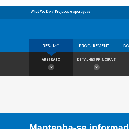
What We Do
Projetos e operações
RESUMO
PROCUREMENT
DO
ABSTRATO
DETALHES PRINCIPAIS
Mantenha-se informado