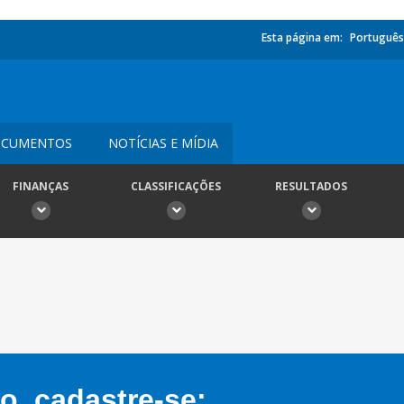
Esta página em:
Português
CUMENTOS
NOTÍCIAS E MÍDIA
FINANÇAS
CLASSIFICAÇÕES
RESULTADOS
, cadastre-se: