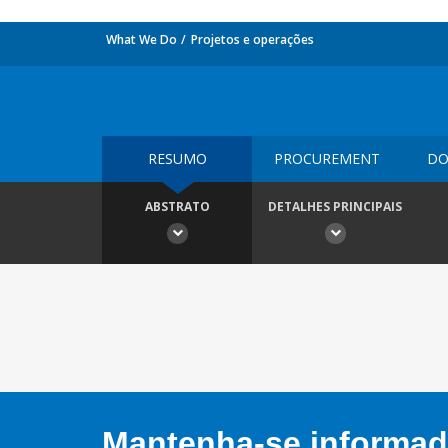
What We Do
Projetos e operações
RESUMO
PROCUREMENT
DO
ABSTRATO
DETALHES PRINCIPAIS
Mantenha-se informado