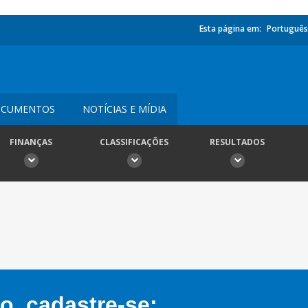
Esta página em:
Português
CUMENTOS
NOTÍCIAS E MÍDIA
FINANÇAS
CLASSIFICAÇÕES
RESULTADOS
, cadastre-se: