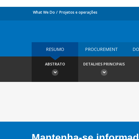
What We Do
Projetos e operações
RESUMO
PROCUREMENT
DO
ABSTRATO
DETALHES PRINCIPAIS
Mantenha-se informado