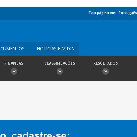
Esta página em:
Português
CUMENTOS
NOTÍCIAS E MÍDIA
FINANÇAS
CLASSIFICAÇÕES
RESULTADOS
, cadastre-se: