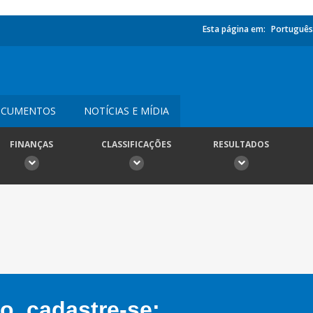
Esta página em:
Português
CUMENTOS
NOTÍCIAS E MÍDIA
FINANÇAS
CLASSIFICAÇÕES
RESULTADOS
, cadastre-se: