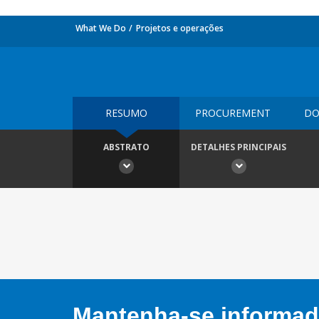
What We Do
Projetos e operações
RESUMO
PROCUREMENT
DO
ABSTRATO
DETALHES PRINCIPAIS
Mantenha-se informado