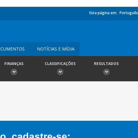
Esta página em:
Português
CUMENTOS
NOTÍCIAS E MÍDIA
FINANÇAS
CLASSIFICAÇÕES
RESULTADOS
, cadastre-se: