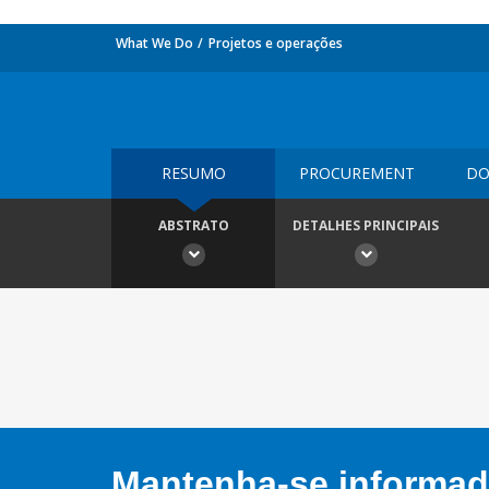
What We Do
Projetos e operações
RESUMO
PROCUREMENT
DO
ABSTRATO
DETALHES PRINCIPAIS
Mantenha-se informado