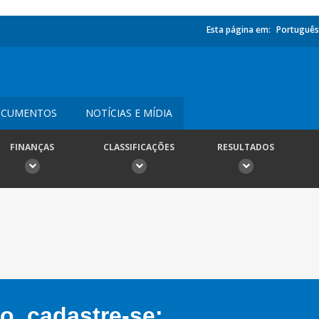
Esta página em:
Português
CUMENTOS
NOTÍCIAS E MÍDIA
FINANÇAS
CLASSIFICAÇÕES
RESULTADOS
, cadastre-se: