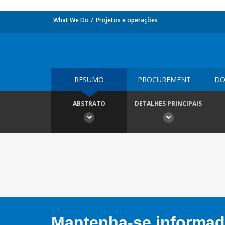
What We Do
Projetos e operações
RESUMO
PROCUREMENT
DO
ABSTRATO
DETALHES PRINCIPAIS
Mantenha-se informado