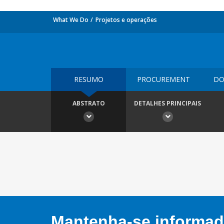
What We Do
Projetos e operações
RESUMO
PROCUREMENT
DO
ABSTRATO
DETALHES PRINCIPAIS
Mantenha-se informado