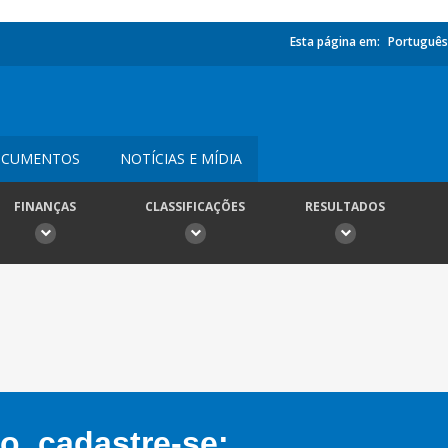
Esta página em:
Português
CUMENTOS
NOTÍCIAS E MÍDIA
FINANÇAS
CLASSIFICAÇÕES
RESULTADOS
, cadastre-se: