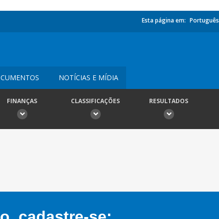
Esta página em:
Português
CUMENTOS
NOTÍCIAS E MÍDIA
FINANÇAS
CLASSIFICAÇÕES
RESULTADOS
, cadastre-se: