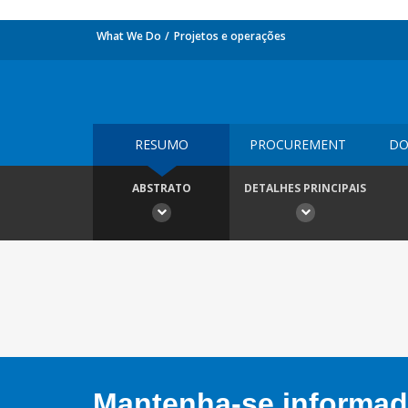
What We Do
Projetos e operações
RESUMO
PROCUREMENT
DO
ABSTRATO
DETALHES PRINCIPAIS
Mantenha-se informado