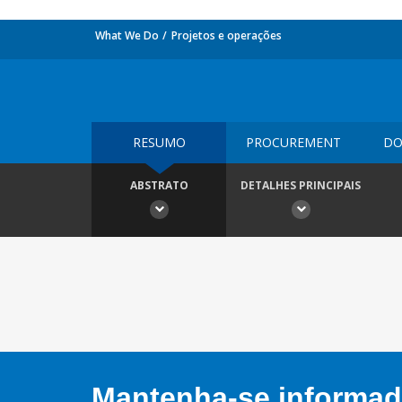
What We Do
Projetos e operações
RESUMO
PROCUREMENT
DO
ABSTRATO
DETALHES PRINCIPAIS
Mantenha-se informado