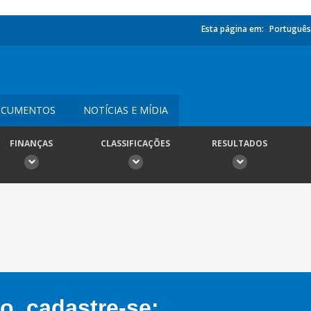
Esta página em:
Português
CUMENTOS
NOTÍCIAS E MÍDIA
FINANÇAS
CLASSIFICAÇÕES
RESULTADOS
, cadastre-se: