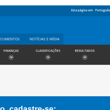
Esta página em:
Português
CUMENTOS
NOTÍCIAS E MÍDIA
FINANÇAS
CLASSIFICAÇÕES
RESULTADOS
, cadastre-se: