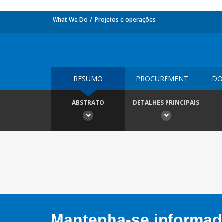
What We Do
Projetos e operações
RESUMO
PROCUREMENT
DO
ABSTRATO
DETALHES PRINCIPAIS
Mantenha-se informado